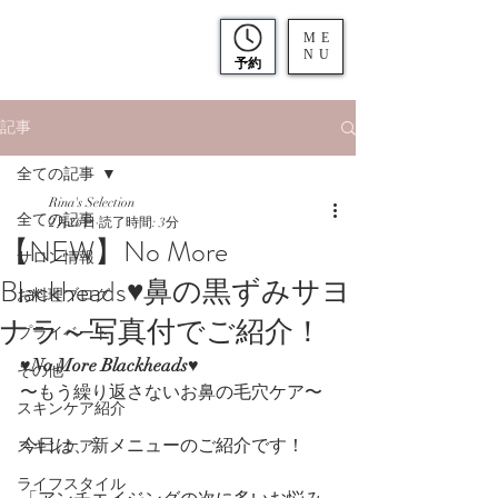
ME
NU
予約
記事
全ての記事
Rina's Selection
全ての記事
2月26日
読了時間: 3分
【NEW】No More
サロン情報
Blackheads♥鼻の黒ずみサヨ
お料理ブログ
ナラ～写真付でご紹介！
プライベート
♥No More Blackheads♥
その他
〜もう繰り返さないお鼻の毛穴ケア〜
スキンケア紹介
今日は、新メニューのご紹介です！
スキンケア
ライフスタイル