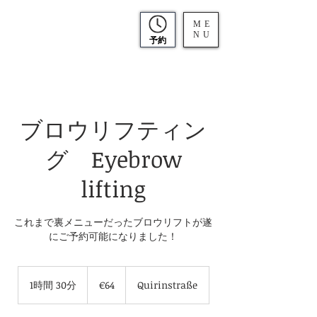
ME
NU
予約
ブロウリフティン
グ Eyebrow
lifting
これまで裏メニューだったブロウリフトが遂
にご予約可能になりました！
64
ユ
1時間 30分
1
€64
Quirinstraße
ー
時
ロ
3