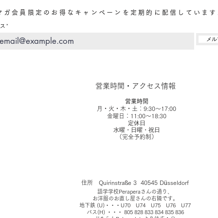
マガ会員限定のお得なキャンペーンを定期的に配信しています
ス
メル
営業時間・アクセス情報
営業時間
月・火・木・土：9:30～17:00
金曜日：11:00～18:30
定休日
​水曜・日曜・祝日
（完全予約制）​
住所 Quirinstraße 3 40545 Düsseldorf
​語学学校Peraperaさんの通り、
お洋服のお直し屋さんの右隣です。
地下鉄 (U)・・・U70 U74 U75 U76 U77
バス(H) ・・・ 805 828 833 834 835 836