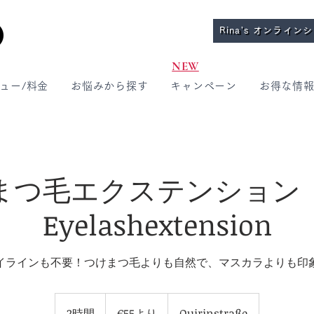
Rina's オンライン
NEW
ュー/料金
お悩みから探す
キャンペーン
お得な情
まつ毛エクステンショ
Eyelashextension
イラインも不要！つけまつ毛よりも自然で、マスカラよりも印
55
ユ
2時間
2
€55より
Quirinstraße