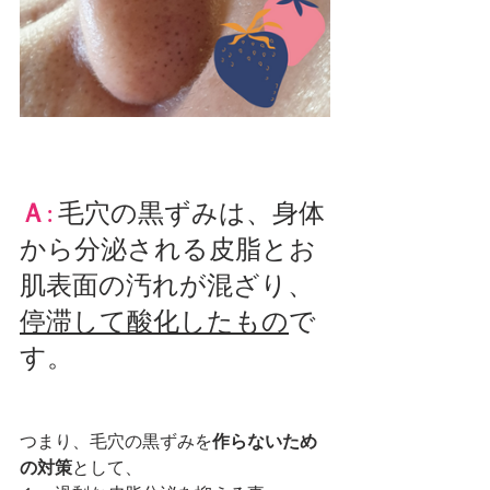
Ａ: 
毛穴の黒ずみは、身体
から分泌される皮脂とお
肌表面の汚れが混ざり、
停滞して酸化したもの
で
す。
つまり、毛穴の黒ずみを
作らないため
の対策
として、