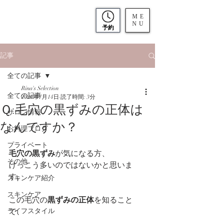
ME
NU
予約
記事
全ての記事
Rina's Selection
全ての記事
2020年7月14日
読了時間: 3分
Ｑ:毛穴の黒ずみの正体は
サロン情報
なんですか？
お料理ブログ
プライベート
毛穴の黒ずみ
が気になる方、
その他
けっこう多いのではないかと思いま
す。
スキンケア紹介
スキンケア
この毛穴の
黒ずみの正体
を知ること
ライフスタイル
で、