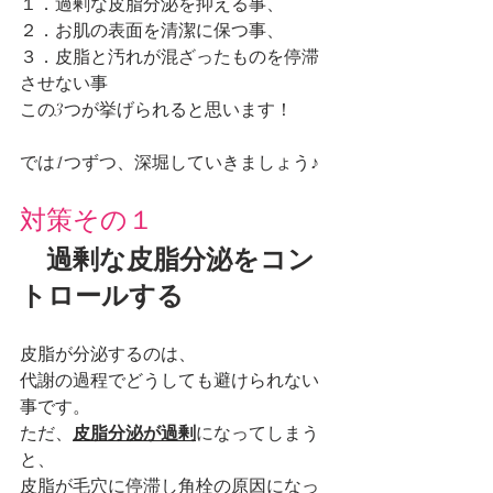
１．過剰な皮脂分泌を抑える事、
２．お肌の表面を清潔に保つ事、
３．皮脂と汚れが混ざったものを停滞
させない事
この3つが挙げられると思います！
では1つずつ、深堀していきましょう♪
対策その１
　過剰な皮脂分泌をコン
トロールする
皮脂が分泌するのは、
代謝の過程でどうしても避けられない
事です。
ただ、
皮脂分泌が過剰
になってしまう
と、
皮脂が
毛穴に停滞し角栓の原因
になっ