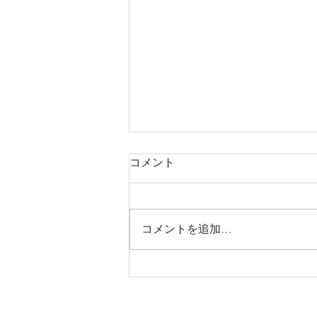
コメント
コメントを追加…
この冬、約８０名の方に
CoolPeelを施術した感想を写
真付きでまとめました。