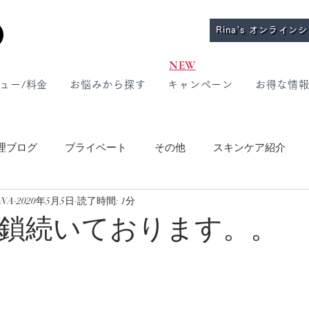
Rina's オンライン
NEW
ュー/料金
お悩みから探す
キャンペーン
お得な情
理ブログ
プライベート
その他
スキンケア紹介
INA
2020年5月5日
読了時間: 1分
介
鎖続いております。。