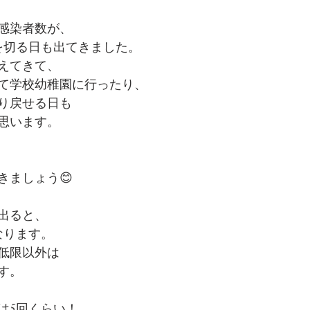
感染者数が、
人を切る日も出てきました。
えてきて、
て学校幼稚園に行ったり、
り戻せる日も
思います。
きましょう😊
出ると、
なります。
低限以外は
す。
は5回くらい！